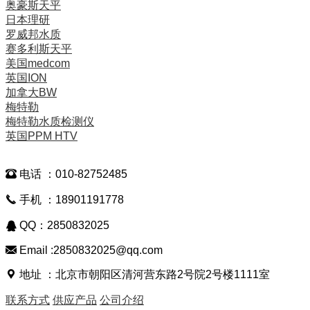
奥豪斯天平
日本理研
罗威邦水质
赛多利斯天平
美国medcom
英国ION
加拿大BW
梅特勒
梅特勒水质检测仪
英国PPM HTV

电话 ：010-82752485

手机 ：18901191778

QQ：2850832025

Email :2850832025@qq.com

地址 ：北京市朝阳区清河营东路2号院2号楼1111室
联系方式
供应产品
公司介绍