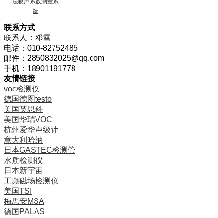
法吸声系数测量系
统
联系方式
联系人：邓雪
电话：010-82752485
邮件：2850832025@qq.com
手机：18901191778
友情链接
voc检测仪
德国德图testo
美国英思科
美国华瑞VOC
杭州爱华声级计
意大利哈纳
日本GASTEC检测管
水质检测仪
日本新宇宙
工频磁场检测仪
美国TSI
梅思安MSA
德国PALAS